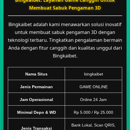
Bingkaibet: Layanan Game Canggih Untuk
Membuat Sabuk Pengaman 3D
Bingkaibet adalah kami menawarkan solusi inovatif
untuk membuat sabuk pengaman 3D dengan
teknologi terbaru. Tingkatkan pengalaman bermain
Anda dengan fitur canggih dan kualitas unggul dari
Bingkaibet.
Nama Situs
bingkaibet
Jenis Permainan
GAME ONLINE
Jam Operasional
Online 24 Jam
Minimal Depo & WD
Rp 5.000 / Rp 25.000
Bank Lokal, Scan QRIS,
Jenis Transaksi